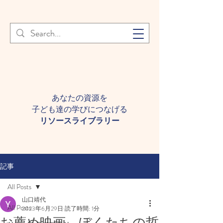
登録者様へ 個人情報の取り扱
Learn More
いについて
あなたの資源を
子ども達の学びにつなげる​
​リソースライブラリー
記事
All Posts
山口靖代
All Posts
2023年6月29日
読了時間: 1分
お薦め映画 ぼくたちの哲