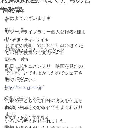
リソースライブラリー
学教室
健康・身体
おはようございます☀
食
暮らし・住
リソースライブラリー個人登録者A様よ
り
物・衣服・テキスタイル
おすすめ映画　YOUNG PLATO ぼくた
人間関係・・コミュニケーション
ちの哲学教室のご案内〜🤗✨
気持ち・感情
昨日、ドキュメンタリー映画を見たの
自然・環境
ですが、とてもよかったのでシェアさ
テクノロジー
せてください！
https://youngplato.jp/
文化
経済・マネーリテラシー
何歳の子どもでも自分の考えを伝えら
れる、ということがとてもよくわかり
和文化・日本の文化風習
ます。
多文化・多様な文化風習
いろいろ考えさせられました。
宇宙
単館上映ですが、もしチャンスありま