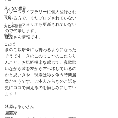
見えない世界
リソースライブラリーに個人登録され
写真
ている方で、まだブログされていない
しポートフォリオも更新されていない
お仕事情報
ので代筆します。
急募
延原さん情報です。
ことば
きのこ栽培🍄にも携わるようになった
そうです。きのこのっこ〜のこたらり
んこと、お気軽極楽な感じで、鼻歌歌
いながら菌を左から右へ移しているの
かと思いきや、現場は秒を争う時間勝
負だそうです。ご本人からきのこ話を
更にココで伺えるのを愉しみにしてい
ます！
延原はるかさん
園芸家