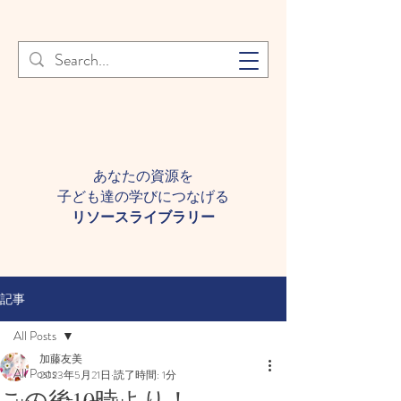
登録者様へ 個人情報の取り扱
Learn More
いについて
あなたの資源を
子ども達の学びにつなげる​
​リソースライブラリー
記事
All Posts
加藤友美
All Posts
2023年5月21日
読了時間: 1分
この後10時より！