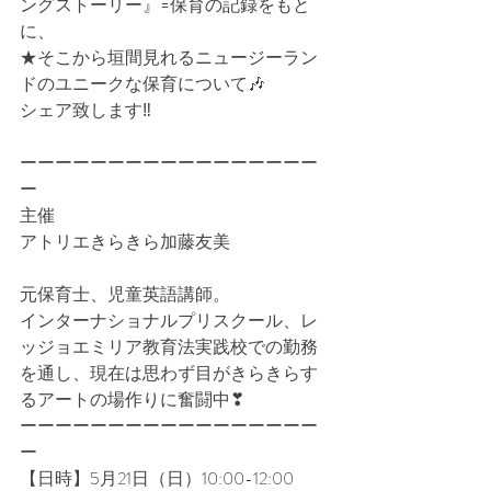
ングストーリー』=保育の記録をもと
に、
★そこから垣間見れるニュージーラン
ドのユニークな保育について🎶
シェア致します‼️
ーーーーーーーーーーーーーーーーー
ー
主催
アトリエきらきら加藤友美
元保育士、児童英語講師。
インターナショナルプリスクール、レ
ッジョエミリア教育法実践校での勤務
を通し、現在は思わず目がきらきらす
るアートの場作りに奮闘中❣
ーーーーーーーーーーーーーーーーー
ー
【日時】5月21日（日）10:00-12:00