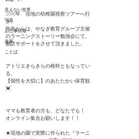
見えない世界
2016年　現地の幼稚園視察ツアーへ行
写真
き、
昨年からは、やなぎ教育グループ主催
お仕事情報
のラーニングストーリー勉強会にて、
急募
翻訳サポートをさせて頂きました。
ことば
アトリエきらきらの根幹ともなってい
る、
【個性を大切に】のあたたかい保育観
💓
ママも教育者の方も、どなたでも！
オンライン集合お願いします！！
★現地の園で実際に作られた『ラーニ