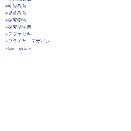
#幼児教育
#児童教育
#探究学習
#探究型学習
#テファリキ
#フライヤーデザイン
#learningstory
#newzealand
#reggioemilia
#reggioinspired
#flyerdesign
#アトリエきらきら
#水彩ガールズイラストレーターTomomi