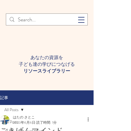
登録者様へ 個人情報の取り扱
Learn More
いについて
あなたの資源を
子ども達の学びにつなげる​
​リソースライブラリー
記事
All Posts
はたの さとこ
All Posts
2023年6月6日
読了時間: 1分
ごきげんマインド