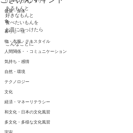
リソースライブラリー
あるもんと
健康・身体
好きなもんと
食
食べたいもんを
お皿にのっけたら
暮らし・住
物・衣服・テキスタイル
こんなことに
           ↓
人間関係・・コミュニケーション
気持ち・感情
自然・環境
テクノロジー
文化
経済・マネーリテラシー
和文化・日本の文化風習
多文化・多様な文化風習
宇宙