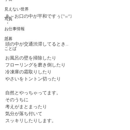
見えない世界
あ～お口の中が平和ですぅ(^w^)
写真
・
お仕事情報
・
・
急募
頭の中が交通渋滞してるとき…
ことば
お風呂の壁を掃除したり
フローリングを磨き倒したり
冷凍庫の霜取りしたり
やさいをトントン切ったり
自然とやっちゃってます。
そのうちに
考えがまとまったり
気分が落ち付いて
スッキリしたりします。