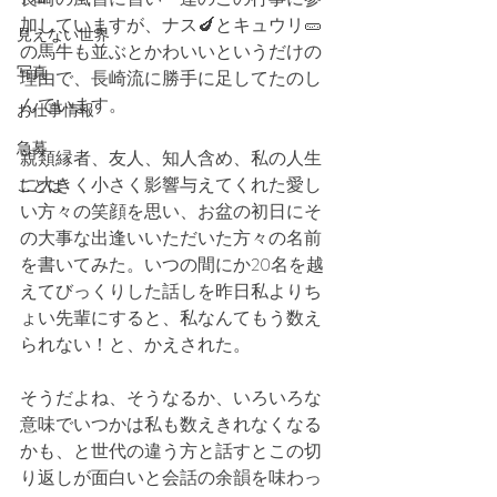
加していますが、ナス🍆とキュウリ🥒
見えない世界
の馬牛も並ぶとかわいいというだけの
写真
理由で、長崎流に勝手に足してたのし
んでいます。
お仕事情報
急募
親類縁者、友人、知人含め、私の人生
に大きく小さく影響与えてくれた愛し
ことば
い方々の笑顔を思い、お盆の初日にそ
の大事な出逢いいただいた方々の名前
を書いてみた。いつの間にか20名を越
えてびっくりした話しを昨日私よりち
ょい先輩にすると、私なんてもう数え
られない！と、かえされた。
そうだよね、そうなるか、いろいろな
意味でいつかは私も数えきれなくなる
かも、と世代の違う方と話すとこの切
り返しが面白いと会話の余韻を味わっ