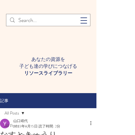
登録者様へ 個人情報の取り扱
Learn More
いについて
あなたの資源を
子ども達の学びにつなげる​
​リソースライブラリー
記事
All Posts
山口靖代
All Posts
2023年8月15日
読了時間: 2分
なすときゅうり