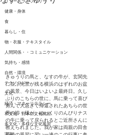
リソースライブラリー
健康・身体
食
暮らし・住
物・衣服・テキスタイル
人間関係・・コミュニケーション
気持ち・感情
自然・環境
きゅうりの馬と、なすの牛が、玄関先
テクノロジー
に並ぶ光景が残る横浜のはずれのお盆
の風景、今日はいよいよ最終日。久し
文化
ぶりのこちらの世に、馬に乗って喜び
経済・マネーリテラシー
勇んで大急ぎで帰還されたあちらの世
界の皆々様が、ゆっくりのんびりナス
和文化・日本の文化風習
の牛に乗って戻られるとご近所さんに
多文化・多様な文化風習
教えられました。我が家は両親の田舎
宇宙
長崎の風習に習い一連のこの行事に参