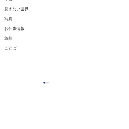
見えない世界
写真
お仕事情報
急募
ことば
祈りの森イベント告知
自己紹介冊子、
せんか？
【渡具知綾子Presentsスペシ
ャルコラボイベント開催のお
長月9月も後半に
1件のコメント
知らせ】 手相鑑定士 高橋英
中秋の名月、いざ
樹先生と四半的ノ会 三橋廉央
そして彼岸花満開
先生（弓道）のスペシャルコ
彼岸と続きます 
コメントを追加…