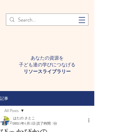
登録者様へ 個人情報の取り扱
Learn More
いについて
あなたの資源を
子ども達の学びにつなげる​
​リソースライブラリー
記事
All Posts
はたの さとこ
All Posts
2023年6月3日
読了時間: 1分
ぴっかぴかの。