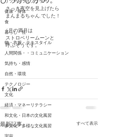
リソースライブラリー
さっき夜空を見上げたら
健康・身体
まんまるちゃん.でした！
食
6月の満月は
暮らし・住
ストロベリームーンと
物・衣服・テキスタイル
呼ぶそうです。
人間関係・・コミュニケーション
気持ち・感情
自然・環境
テクノロジー
文化
経済・マネーリテラシー
和文化・日本の文化風習
最新記事
すべて表示
多文化・多様な文化風習
宇宙