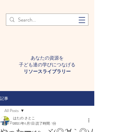
登録者様へ 個人情報の取り扱
Learn More
いについて
あなたの資源を
子ども達の学びにつなげる​
​リソースライブラリー
記事
All Posts
はたの さとこ
All Posts
2023年6月1日
読了時間: 1分
やったー.+:｡ ヾ(◎´∀｀◎)ﾉ