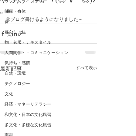
リソースライブラリー
｡:+.
健康・身体
㊗️ブログ書けるようになりました～
食
暮らし・住
物・衣服・テキスタイル
人間関係・・コミュニケーション
気持ち・感情
最新記事
すべて表示
自然・環境
テクノロジー
文化
経済・マネーリテラシー
和文化・日本の文化風習
多文化・多様な文化風習
宇宙