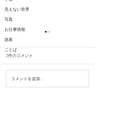
見えない世界
写真
お仕事情報
祈りの森イベント告知
自己紹介冊子、
急募
せんか？
【渡具知綾子Presentsスペシ
ことば
ャルコラボイベント開催のお
長月9月も後半に
2件のコメント
知らせ】 手相鑑定士 高橋英
中秋の名月、いざ
樹先生と四半的ノ会 三橋廉央
そして彼岸花満開
先生（弓道）のスペシャルコ
彼岸と続きます 
コメントを追加…
ラボイベントを、祈りの森、
スライブラリを更
風でおこないます！ 「自分
だける方々、あり
最新順
を射抜き、未来を観抜く」
います 乳幼児教
沖縄の神々が宿る自然のエネ
接点見い出しなが
田中重光
ルギーに満ちた祈りの森、...
歩みすすめられる
2023年6月01日
•
致します🌾🌕🙏🤗🌕
おめでとうございます！