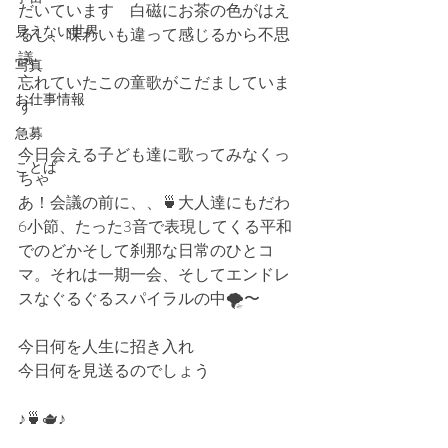
だいています　白磁にお茶の色がはえ
見えない世界
るし、味わいも違って感じるから不思
議
写真
忘れていたこの童歌がこだましていま
お仕事情報
す　
急募
今日会える子ども達に歌ってみなくっ
ことば
ちゃ
あ！会議の前に、、🍵大人達にもだわ
6小節、たった3音で表現してくる平和
でのどかそして刹那な日常のひとコ
マ。それは一期一会、そしてエンドレ
スなぐるぐるスパイラルの中🌪〜
今日何を人生に招き入れ
今日何を見送るのでしょう
♪🍵🫖♪