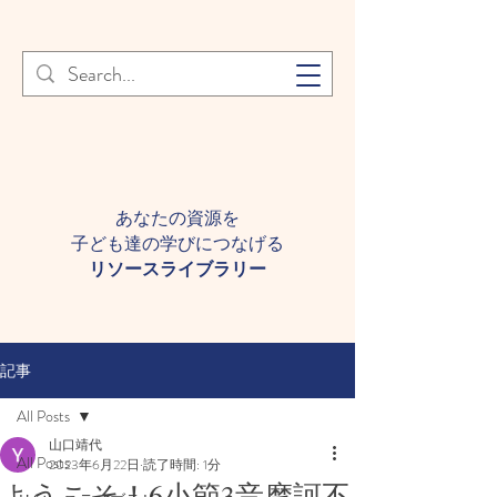
登録者様へ 個人情報の取り扱
Learn More
いについて
あなたの資源を
子ども達の学びにつなげる​
​リソースライブラリー
記事
All Posts
山口靖代
All Posts
2023年6月22日
読了時間: 1分
ようこそ！6小節3音摩訶不