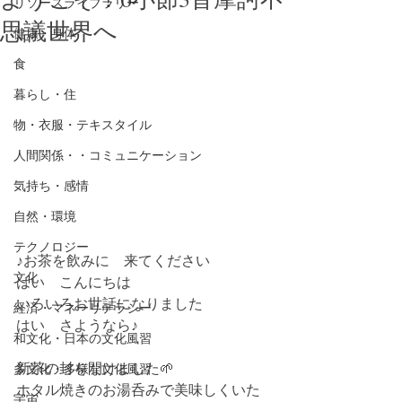
リソースライブラリー
思議世界へ
健康・身体
食
暮らし・住
物・衣服・テキスタイル
人間関係・・コミュニケーション
気持ち・感情
自然・環境
テクノロジー
♪お茶を飲みに　来てください
文化
はい　こんにちは
いろいろお世話になりました
経済・マネーリテラシー
はい　さようなら♪
和文化・日本の文化風習
新茶の封を開けました🌱
多文化・多様な文化風習
ホタル焼きのお湯呑みで美味しくいた
宇宙