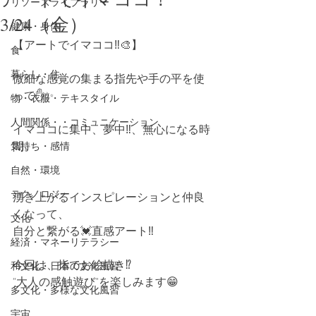
リソースライブラリー
3/24（金）
健康・身体
【アートでイマココ‼️🎨】
食
暮らし・住
微細な感覚の集まる指先や手の平を使
って✋✨
物・衣服・テキスタイル
人間関係・・コミュニケーション
イマココに集中、夢中‼️、無心になる時
間。
気持ち・感情
自然・環境
テクノロジー
湧き上がるインスピレーションと仲良
くなって、
文化
自分と繋がる💓直感アート‼️
経済・マネーリテラシー
今回は、指でお絵描き⁉️
和文化・日本の文化風習
"大人の感触遊び"を楽しみます😁
多文化・多様な文化風習
宇宙