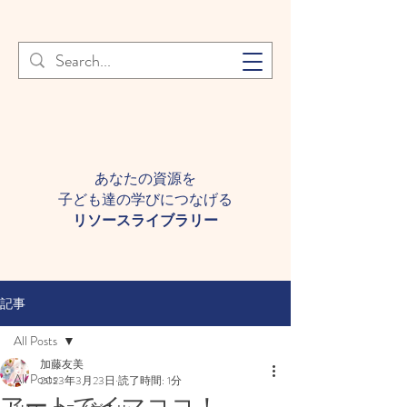
登録者様へ 個人情報の取り扱
Learn More
いについて
あなたの資源を
子ども達の学びにつなげる​
​リソースライブラリー
記事
All Posts
加藤友美
All Posts
2023年3月23日
読了時間: 1分
アートでイマココ！