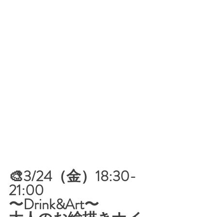
🎨3/24（金）18:30-
21:00
〜Drink&Art〜