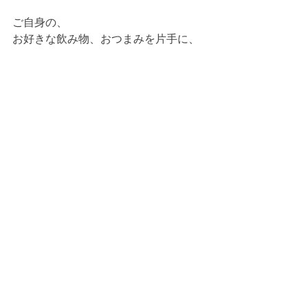
ご自身の、
お好きな飲み物、おつまみを片手に、
心地良さを大切に💖
（藤棚デパートメントさんにてお湯を
沸かすこともできるので、あったかい
コーヒーとかもOKです👌✨）