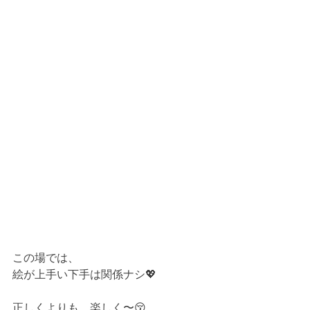
この場では、
絵が上手い下手は関係ナシ💖
正しくよりも、楽しく〜😚