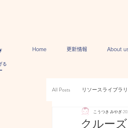
y
Home
更新情報
About u
る​
ー
All Posts
リソースライブラリ
人間関係・・コミュニケー
こうつき みやぎ
2
クルーズ