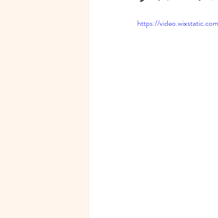
経済・マネーリテラシー
https://video.wixstatic
見えない世界
写真