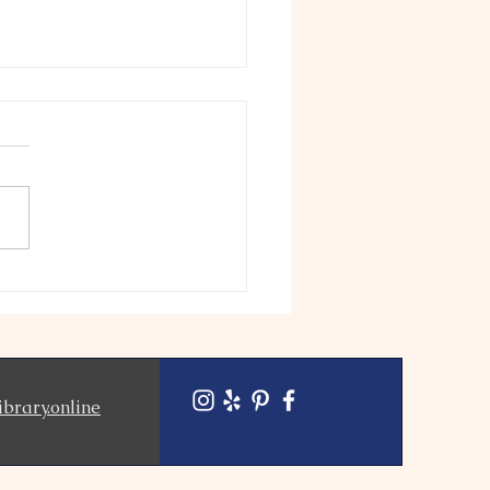
紹介冊子、更新しません
9月も後半に入りますね 中秋
月、いざよいの月、そして彼
満開で迎えるお彼岸と続きま
今年もリソースライブラリを
していただける方々、ありが
ございます 乳幼児教育、保
の接点見い出しながら ご一
歩みすすめられることに感謝
🌾🌕🙏🤗🌕🌾...
ibrary.online