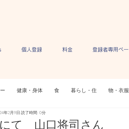
s
個人登録
料金
登録者専用ペー
ー
健康・身体
食
暮らし・住
物・衣服
ション
024年2月9日
読了時間: 0分
気持ち・感情
自然・環境
テクノロ
にて＿山口将司さん