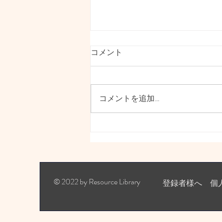
本日11.30amテレビ📺の前に
コメント
いらしてください^_^
本日NHKで取り上げられること
になりました インクルーシブダ
コメントを追加…
ンス「のはらハみどり」が本日
NHKで取り上げられます。お昼
前、テレビご覧になれる方是非チ
ェックしてください！ 地元横浜
でのダンスシーンや仲間たちのフ
ランスでの活動の様子が、
9/24(火)...
© 2022 by Resource Library
登録者様へ 個