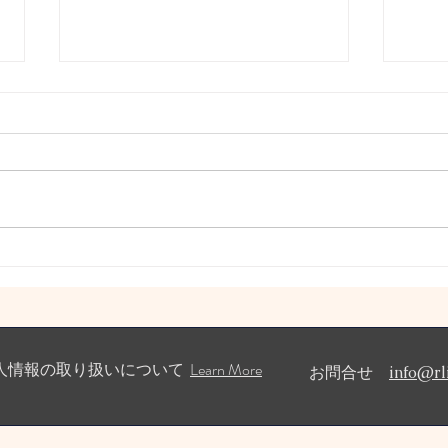
祈りの森イベント告知
自己
か？
【渡具知綾子Presentsスペシャル
コラボイベント開催のお知ら
長月
せ】 手相鑑定士 高橋英樹先生と
の名
四半的ノ会 三橋廉央先生（弓
岸花
道）のスペシャルコラボイベント
す 
を、祈りの森、風でおこないま
更新
す！ 「自分を射抜き、未来を観
とう
抜く」 沖縄の神々が宿る自然の
育と
エネルギーに満ちた祈りの森、...
緒に
致します
Learn More
人情報の取り扱いについて
お問合せ
info@rl