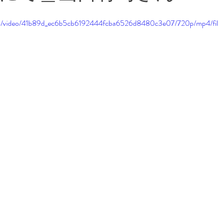
和文化・日本の文化風習
多文化・多様な文化風習
.com/video/41b89d_ec6b5cb6192444fcba6526d8480c3e07/720p/mp4/fi
お仕事情報
急募
ことば