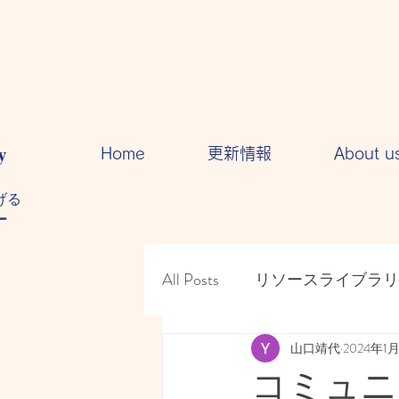
y
Home
更新情報
About u
る​
ー
All Posts
リソースライブラリ
人間関係・・コミュニケー
山口靖代
2024年1
コミュニ