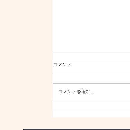
本日11.30amテレビ📺の前に
コメント
いらしてください^_^
本日NHKで取り上げられること
になりました インクルーシブダ
コメントを追加…
ンス「のはらハみどり」が本日
NHKで取り上げられます。お昼
前、テレビご覧になれる方是非チ
ェックしてください！ 地元横浜
でのダンスシーンや仲間たちのフ