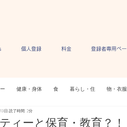
s
個人登録
料金
登録者専用ペー
ー
健康・身体
食
暮らし・住
物・衣服
ション
月13日
読了時間: 2分
気持ち・感情
自然・環境
テクノロ
ティーと保育・教育？！