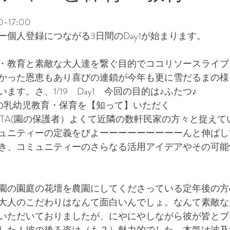
和文化・日本の文化風習
多文化・多様な文化風習
-17:00
ー個人登録につながる3日間のDay1が始まります。
お仕事情報
急募
ことば
・教育と素敵な大人達を繋ぐ目的でココリソースライブ
かった恩恵もあり喜びの連鎖が今年も更に雪だるまの様
ます。さ、1/19　Day1　今回の目的は♪ふたつ♪
の乳幼児教育・保育を【知って】いただく
PTA(園の保護者）よくて近隣の数軒民家の方々と捉えて
ュニティーの定義をびよーーーーーーーーーんと伸ばし
き、コミュニティーのさらなる活用アイデアやその可能
園の園庭の花壇を農園にしてくださっている定年後の方
大人のこだわりはなんて面白いんでしょ。なんて素敵な
いただいておりましたが、にやにやしながら彼が皆とブ