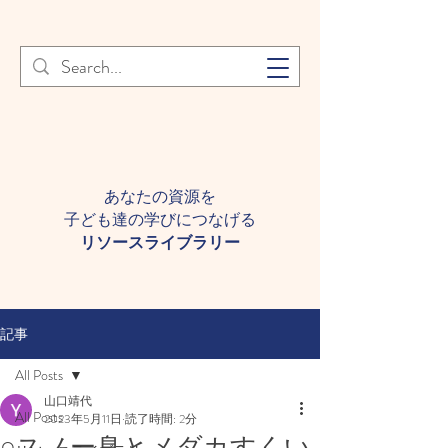
登録者様へ 個人情報の取り扱
Learn More
いについて
あなたの資源を
子ども達の学びにつなげる​
​リソースライブラリー
記事
All Posts
山口靖代
All Posts
2023年5月11日
読了時間: 2分
○スノー臭とメダカすくい