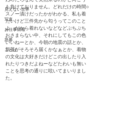
も負けておりません。どれだけの時間○
見えない世界
スノー漬けだったかがわかる、私も着
写真
たいけど三件先から匂うってこのこと
よ、だから着れないなどなどぶちぶち
お仕事情報
おさまらない中、それにしてもこの色
急募
いいねーとか、今朝の地震の話とか、
新茶がそろそろ届くかなぁとか、着物
ことば
の文化は大好きだけどこの出したり入
れたりつきだよねーなどたわいも無い
ことを思考の通りに呟いてまいりまし
た。