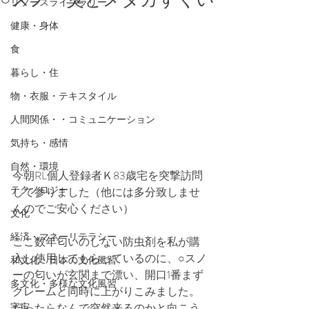
リソースライブラリー
健康・身体
食
暮らし・住
物・衣服・テキスタイル
人間関係・・コミュニケーション
気持ち・感情
自然・環境
今朝RL個人登録者Ｋ83歳宅を突撃訪問
テクノロジー
して参りました（他には多分致しませ
んのでご安心ください）
文化
経済・マネーリテラシー
ここ数年匂いのしない防虫剤を私が購
入し使用してもらっているのに、○スノ
和文化・日本の文化風習
ーの匂いが玄関まで漂い、開口1番まず
多文化・多様な文化風習
クレームと同時に上がりこみました。
宇宙
だったらなんで突然来るのかと向こう