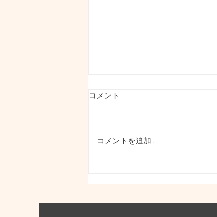
本日11.30amテレビ📺の前に
コメント
いらしてください^_^
本日NHKで取り上げられること
になりました インクルーシブダ
コメントを追加…
ンス「のはらハみどり」が本日
NHKで取り上げられます。お昼
前、テレビご覧になれる方是非チ
ェックしてください！ 地元横浜
でのダンスシーンや仲間たちのフ
ランスでの活動の様子が、