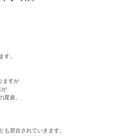
和文化・日本の文化風習
多文化・多様な文化風習
お仕事情報
急募
ことば
ます。
りますが
来が
の星座。
とも習合されていきます。