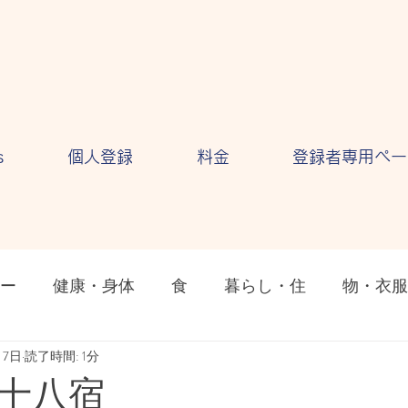
s
個人登録
料金
登録者専用ペー
ー
健康・身体
食
暮らし・住
物・衣服
ション
月7日
読了時間: 1分
気持ち・感情
自然・環境
テクノロ
十八宿