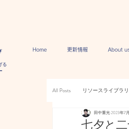
y
Home
更新情報
About u
る​
ー
All Posts
リソースライブラリ
人間関係・・コミュニケー
田中重光
2023年7
七夕と二