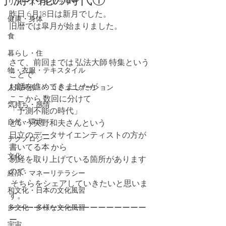
リソースライブラリー
昨日 6月18日は新月でした。
健康・身体
旧暦では皐月が始まりました。
食
暮らし・住
さて、前回までは 弘法大師 特集という
物・衣服・テキスタイル
ことで
お話を進めてきましたが
人間関係・・コミュニケーション
ここから 数回に分けて
気持ち・感情
「予測不能の時代」
自然・環境
という矢野和夫さんという
日立のデータサイエンティストの方が
テクノロジー
書いてる本 から
文化
易経を取り上げている箇所があります
ので
経済・マネーリテラシー
 そちらをシェアしていきたいと思いま
和文化・日本の文化風習
す。
ーーーーーーーーーーーーーーーーー
多文化・多様な文化風習
ー
宇宙