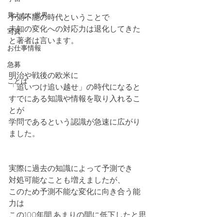
見えない世界
予測不能の時代ということで
未知の変化への対応力は退化してきた
写真
と著者は言います。
お仕事情報
急募
明治や戦後の欧米に
ことば
「追いつけ追い越せ」の時代になると
すでにある知識や情報を取り入れるこ
とが
学問であるという認識が急速に広がり
ました。
実際に過去の知識によって予測でき
対処可能なことも増えましたが、
このため予測不能な変化に向き合う能
力は
この100年間 あまりの間に低下したと思