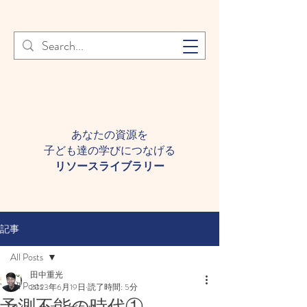
登録者様へ 個人情報の取り扱
Learn More
いについて
あなたの資源を
子ども達の学びにつなげる​
​リソースライブラリー
記事
All Posts
田中重光
All Posts
2023年6月19日
読了時間: 5分
予測不能の時代①