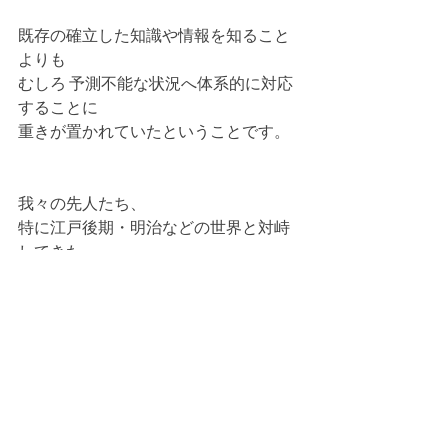
既存の確立した知識や情報を知ること
よりも
むしろ 予測不能な状況へ体系的に対応
することに
重きが置かれていたということです。
我々の先人たち、
特に江戸後期・明治などの世界と対峙
してきた
時の知識人にとっては
学問を修めるというのは、
未知の どんな状況にあっても
ぶれずに正しい態度で向き合える人に
なる
ということだった。