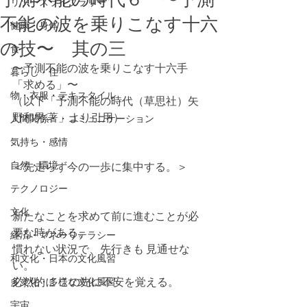
リソースライブラリー
不能の波を乗りこなす十六
健康・身体
の技〜 其の三
食
〜予測不能の波を乗りこなす十六手
暮らし・住
「求める」〜
物・衣服・テキスタイル
（以下「予測不能の時代（草思社）矢
野和男 著」より引用）
人間関係・・コミュニケーション
気持ち・感情
自然・環境
＜先走らず今の一歩に集中する。＞
テクノロジー
文化
新たなことを求めて前に進むことが必
要な時がある。
経済・マネーリテラシー
慣れない状況で、先行きも 見通せな
和文化・日本の文化風習
い。
必然的に この先に不安を覚える。
多文化・多様な文化風習
宇宙