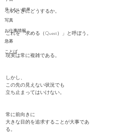
見えない世界
このときにどうするか。
写真
お仕事情報
これを「求める（Quest）」と呼ぼう。
急募
ことば
現実は常に複雑である。
しかし、
この先の見えない状況でも
立ち止まってはいけない。
常に前向きに
大きな目的を追求することが大事であ
る。