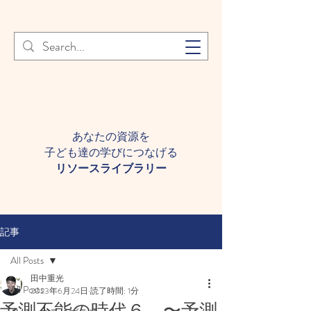
登録者様へ 個人情報の取り扱
Learn More
いについて
あなたの資源を
子ども達の学びにつなげる​
​リソースライブラリー
記事
All Posts
田中重光
All Posts
2023年6月24日
読了時間: 1分
予測不能の時代６ 〜予測