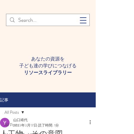
登録者様へ 個人情報の取り扱
Learn More
いについて
あなたの資源を
子ども達の学びにつなげる​
​リソースライブラリー
記事
All Posts
山口靖代
All Posts
2023年3月17日
読了時間: 1分
人工物 その意図