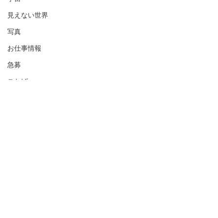
見えない世界
写真
お仕事情報
急募
ことば
祈りの森イベント告知
自己紹介冊子、
せんか？
【渡具知綾子Presentsスペシ
ャルコラボイベント開催のお
長月9月も後半に
コメント
知らせ】 手相鑑定士 高橋英
中秋の名月、いざ
樹先生と四半的ノ会 三橋廉央
そして彼岸花満開
先生（弓道）のスペシャルコ
彼岸と続きます 
コメントを追加…
ラボイベントを、祈りの森、
スライブラリを更
風でおこないます！ 「自分
だける方々、あり