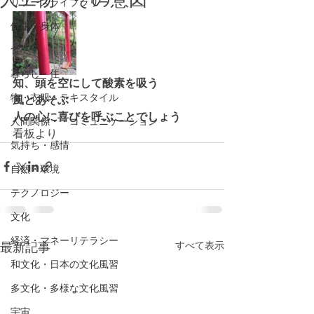
リソースライブラリー
健康・身体
食
暮らし・住
知、頭を空にして酸素を吸う　
物・衣服・テキスタイル
風とあそぶ　
人の心に喜びを呼ぶことでしょう
人間関係・・コミュニケーション
看板より
気持ち・感情
自然・環境
テクノロジー
文化
経済・マネーリテラシー
最新記事
すべて表示
和文化・日本の文化風習
多文化・多様な文化風習
宇宙