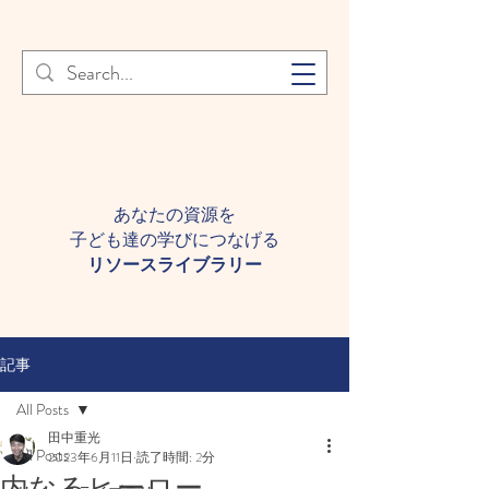
登録者様へ 個人情報の取り扱
Learn More
いについて
あなたの資源を
子ども達の学びにつなげる​
​リソースライブラリー
記事
All Posts
田中重光
All Posts
2023年6月11日
読了時間: 2分
内なるヒーロー