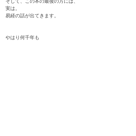
そして、この本の最後の方には、
実は。
易経の話が出てきます。
やはり何千年も
変化が時代の中で
使われてきた智慧であります。
現代はいろいろな文明で便利になりす
ぎて、
人のある部分が退化してしまっている
のかもしれません。
特に、予測不能なものに対しての
対応力が退化してしまった。