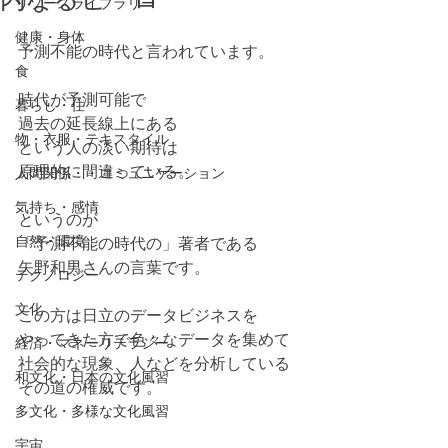
リソースライブラリー
健康・身体
予測不能の時代と言われています。
食
時代が予測可能で
暮らし・住
過去の延長線上にある
物・衣服・テキスタイル
という人の淡い期待は
原理的に間違っている。
人間関係・・コミュニケーション
気持ち・感情
というのが 
自然・環境
「予測不能の時代の」著者である 
矢野和男さんの言葉です。
テクノロジー
文化
この方は日立のデータビジネスを
やってきた方で色々なデータを集めて
経済・マネーリテラシー
社会的な現象、人などを分析している
和文化・日本の文化風習
その道の権威です。
多文化・多様な文化風習
宇宙