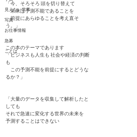
「今、そろそろ 頭を切り替えて
見えない世界
　未来は予測不能であることを
　前提にあらゆることを考え直そ
写真
う。」
お仕事情報
急募
この本のテーマであります 
ことば
「ビジネスも人生も 社会や経済の判断
も
　この予測不能を前提にするとどうな
るか？」
「大量のデータを収集して解析したと
しても
それで急速に変化する世界の未来を
予測することはできない