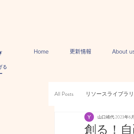
y
Home
更新情報
About u
る​
ー
All Posts
リソースライブラリ
人間関係・・コミュニケー
山口靖代
2023年6
創る！自