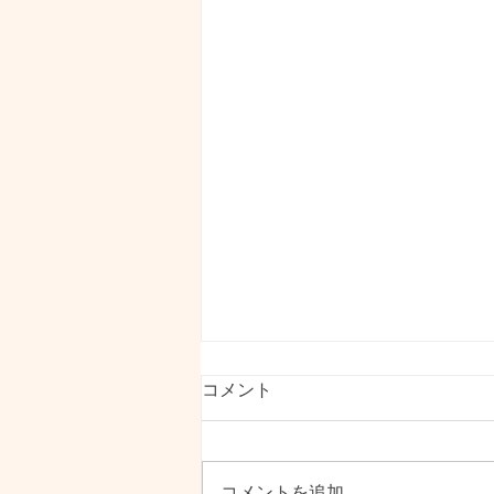
本日11.30amテレビ📺の前に
コメント
いらしてください^_^
本日NHKで取り上げられること
になりました インクルーシブダ
コメントを追加…