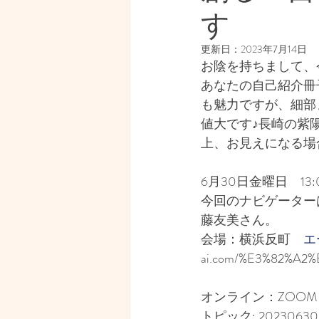
す
経済・マネーリテラシー
更新日：
2023年7月14日
お陰を持ちまして、
見えない世界
写真
あなたの自己紹介冊
も魅力ですが、細部
値大です♪長崎の紫
上、お見えになる場
6月30日金曜日　1
今回のナビゲーター
藤友美さん。
会場：横浜反町　
エ
ai.com/%E3%82%A2
オンライン：ZOOM
トピック: 2023