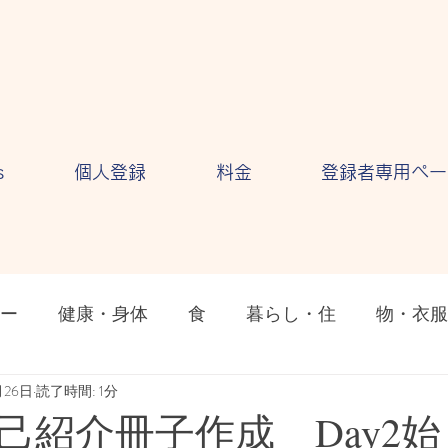
s
個人登録
料金
登録者専用ペー
ー
健康・身体
食
暮らし・住
物・衣服
ション
月26日
読了時間: 1分
気持ち・感情
自然・環境
テクノロ
己紹介冊子作成 Day2