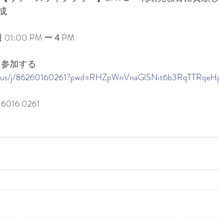
成
 01:00 PM ー４PM　
に参加する
om.us/j/86260160261?pwd=RHZpWnVnaGlSNit6b3RqTTRqeH
016 0261