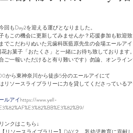
和文化・日本の文化風習
多文化・多様な文化風習
今回もDay2を迎える運びとなりました。
お仕事情報
急募
ことば
子もこの機会に更新してみませんか？応援参加も歓迎致
までこだわりぬいた元歯科医藍原先生の会場エールアイ
陽花お菓子「おたくさ」と一緒にお待ち致しております。
合ご一報いただけると有り難いです）勿論、オンライン
3:00から東神奈川から徒歩5分のエールアイにて
はリソースライブラリーに力を貸してくださっているア
ールアイ
https://www.yell-
%E3%82%AF%E3%82%BB%E3%82%B9/
リンクはこちら↓
0630【リソースライブラリー】DAY２　乳幼児教育に貢