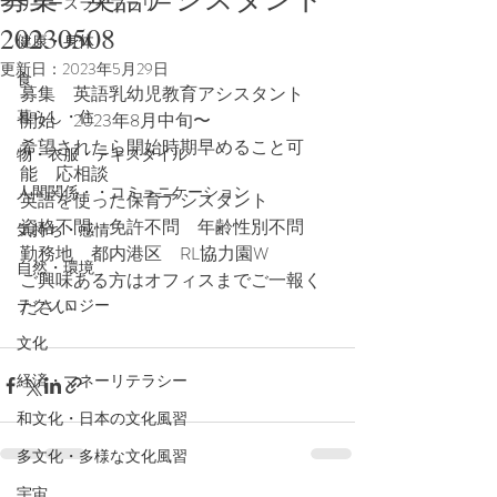
リソースライブラリー
20230508
健康・身体
更新日：
2023年5月29日
食
募集　英語乳幼児教育アシスタント
暮らし・住
開始　2023年8月中旬〜
希望されたら開始時期早めること可
物・衣服・テキスタイル
能　応相談
人間関係・・コミュニケーション
英語を使った保育アシスタント
資格不問　免許不問　年齢性別不問
気持ち・感情
勤務地　都内港区　RL協力園W
自然・環境
ご興味ある方はオフィスまでご一報く
テクノロジー
ださい
文化
経済・マネーリテラシー
和文化・日本の文化風習
多文化・多様な文化風習
宇宙