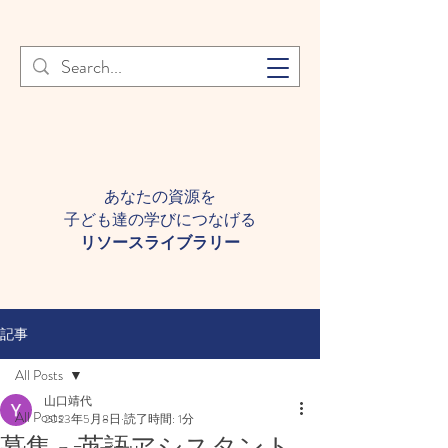
登録者様へ 個人情報の取り扱
Learn More
いについて
あなたの資源を
子ども達の学びにつなげる​
​リソースライブラリー
記事
All Posts
山口靖代
All Posts
2023年5月8日
読了時間: 1分
募集 英語アシスタント