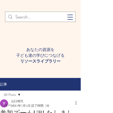
登録者様へ 個人情報の取り扱
Learn More
いについて
あなたの資源を
子ども達の学びにつなげる​
​リソースライブラリー
記事
All Posts
山口靖代
All Posts
2023年9月6日
読了時間: 2分
参加ズームURLたしまし