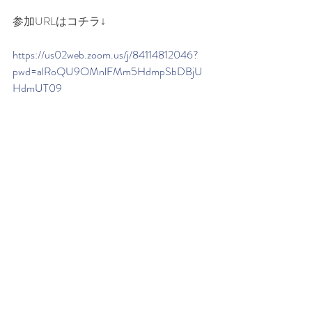
参加URLはコチラ↓
https://us02web.zoom.us/j/84114812046?
pwd=alRoQU9OMnlFMm5HdmpSbDBjU
HdmUT09
ミーティングID: 841 1481 2046
パスコード: 569396
当日はあなたに会えるのを楽しみにし
ています^ ^
ありがとうございます。
追伸