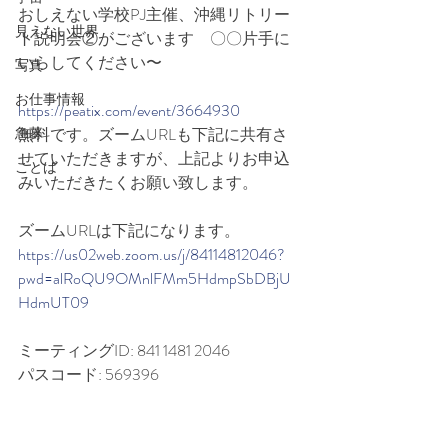
おしえない学校PJ主催、沖縄リトリー
見えない世界
ト説明会②がございます　〇〇片手に
いらしてください〜
写真
お仕事情報
https://peatix.com/event/3664930
無料です。ズームURLも下記に共有さ
急募
せていただきますが、上記よりお申込
ことば
みいただきたくお願い致します。
ズームURLは下記になります。
https://us02web.zoom.us/j/84114812046?
pwd=alRoQU9OMnlFMm5HdmpSbDBjU
HdmUT09
ミーティングID: 841 1481 2046
パスコード: 569396