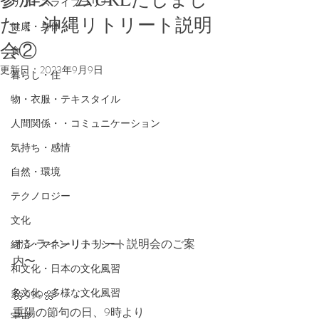
リソースライブラリー
た： 沖縄リトリート説明
健康・身体
会②
食
更新日：
2023年9月9日
暮らし・住
物・衣服・テキスタイル
人間関係・・コミュニケーション
気持ち・感情
自然・環境
テクノロジー
文化
オンラインリトリート説明会のご案
経済・マネーリテラシー
内〜
和文化・日本の文化風習
多文化・多様な文化風習
🌼999🌼
重陽の節句の日、9時より
宇宙