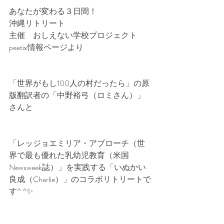
あなたが変わる３日間！
沖縄リトリート
主催　おしえない学校プロジェクト
peatix情報ページより
「世界がもし100人の村だったら」の原
版翻訳者の「中野裕弓（ロミさん）」
さんと
「レッジョエミリア・アプローチ（世
界で最も優れた乳幼児教育（米国
Newsweek誌）」を実践する「いぬかい
良成（Charlie）」のコラボリトリートで
す^ ^✨