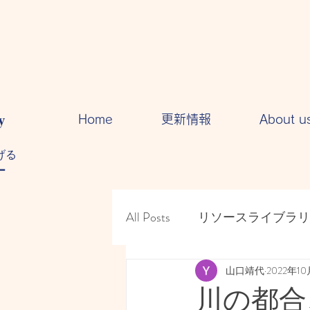
y
Home
更新情報
About u
る​
ー
All Posts
リソースライブラリ
人間関係・・コミュニケー
山口靖代
2022年1
川の都合