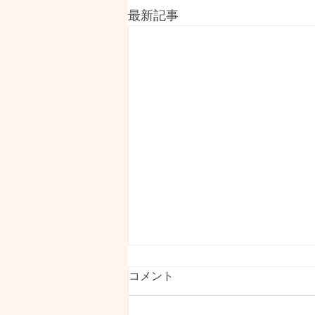
最新記事
本日11.30amテレビ📺の前に
コメント
いらしてください^_^