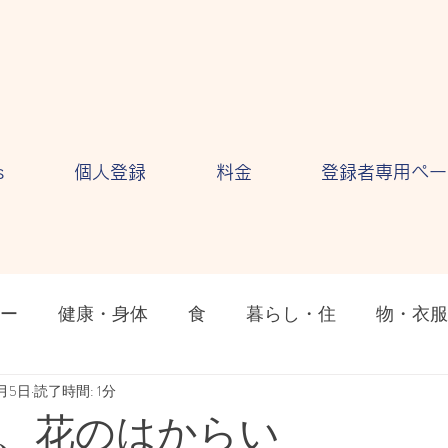
s
個人登録
料金
登録者専用ペー
ー
健康・身体
食
暮らし・住
物・衣服
ション
0月5日
読了時間: 1分
気持ち・感情
自然・環境
テクノロ
、花のはからい