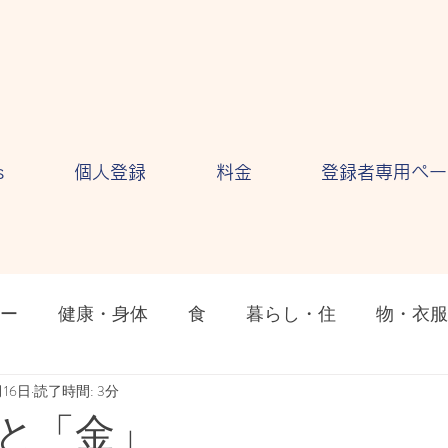
s
個人登録
料金
登録者専用ペー
ー
健康・身体
食
暮らし・住
物・衣服
ション
月16日
読了時間: 3分
気持ち・感情
自然・環境
テクノロ
と「金」