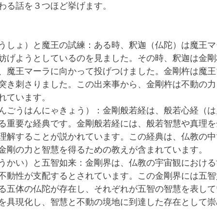
わる話を３つほど挙げます。
うしょ）と魔王の試練：ある時、釈迦（仏陀）は魔王マ
妨げようとしているのを見ました。その時、釈迦は金剛
、魔王マーラに向かって投げつけました。金剛杵は魔王
突き刺さりました。この出来事から、金剛杵は不動の力
れています。
んごうはんにゃきょう）：金剛般若経は、般若心経（は
る重要な経典です。金剛般若経には、般若智慧や真理を
理解することが説かれています。この経典は、仏教の中
金剛の力と智慧を得るための教えが含まれています。
うかい）と五智如来：金剛界は、仏教の宇宙観における
不動性が支配するとされています。この金剛界には五智
る五体の仏陀が存在し、それぞれが五智の智慧を表して
を具現化し、智慧と不動の境地に到達した存在として崇