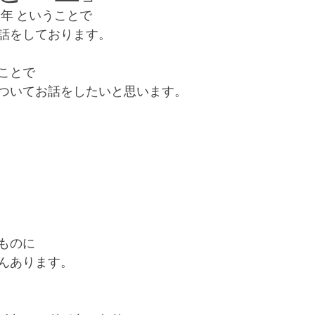
周年 ということで 
和文化・日本の文化風習
多文化・多様な文化風習
話をしております。
ことで
お仕事情報
急募
ことば
ついてお話をしたいと思います。
ものに
んあります。