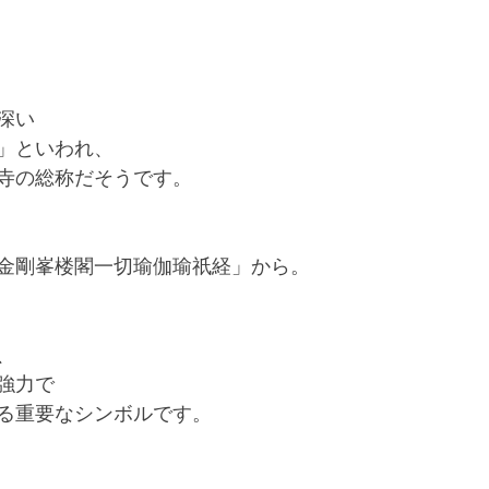
深い
」といわれ、
寺の総称だそうです。
金剛峯楼閣一切瑜伽瑜祇経」から。
、
強力で
る重要なシンボルです。