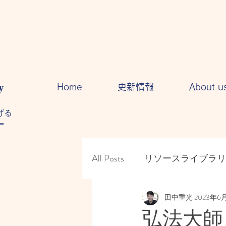
y
Home
更新情報
About u
る​
ー
All Posts
リソースライブラリ
人間関係・・コミュニケー
田中重光
2023年6
弘法大師