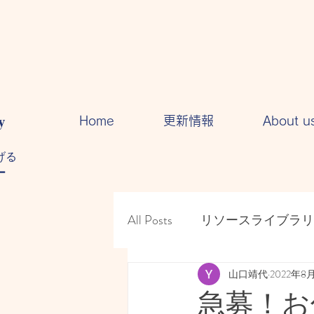
y
Home
更新情報
About u
る​
ー
All Posts
リソースライブラリ
人間関係・・コミュニケー
山口靖代
2022年8
急募！お