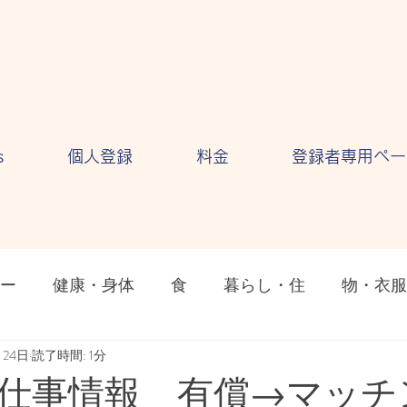
s
個人登録
料金
登録者専用ペー
ー
健康・身体
食
暮らし・住
物・衣服
ション
月24日
読了時間: 1分
気持ち・感情
自然・環境
テクノロ
仕事情報 有償→マッチ