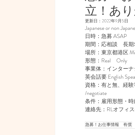
立！あり
経済・マネーリテラシー
更新日：
2022年9月5日
Japanese or non Japane
見えない世界
写真
日時：急募 ASAP
期間：応相談　長期求むが短期でも
場所：東京都港区 Minat
形態：Real　Only
事業体：インターナショナ
英会話要 English Spea
資格：有と無、経験等考慮ポジション
/negotiate
条件：雇用形態・時給・応
連絡先：RLオフィスへご一
急募！お仕事情報 有償