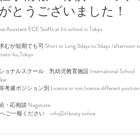
がとうございました！
和文化・日本の文化風習
多文化・多様な文化風習
se Assistant ECE Staffs at Int school in Tokyo
お仕事情報
急募
ことば
可 Short or Long 3days to 5days /afternoon sra
o-ku,Tokyo
ルスクール　乳幼児教育施設 International School
ker
別 Licence or non licence different position  av
相談 Nagotiate
報ください　info@rlibrary.online