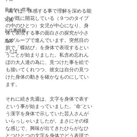
見えない世界
F園では、体感する事で理解を深める能
力が既に開花している（９つのタイプ
写真
の中のひとつ）女児が中心になり、身
お仕事情報
体で表現する事の面白さの探究が小さ
なグループで進んでいます。突然目の
急募
前で「蝶結び」を身体で表現するとい
ことば
うことが始まりました。私含め忘れん
ぼの大人達の為に、見つけた事を絵で
も描いてくれつつ、彼女は自分の見つ
けた身体の動きを確かなものにしてい
ます。
それに続き先週は、文字を身体で表す
という事が始まっていました。”命”とい
う漢字を身体で示していた芸人さんが
いらっしゃいましたが、まさにその様
な感じで、興味が出てきたひらがなひ
とつひとつの文字を身体でどう表現で