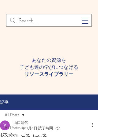
登録者様へ 個人情報の取り扱
Learn More
いについて
あなたの資源を
子ども達の学びにつなげる​
​リソースライブラリー
記事
All Posts
山口靖代
All Posts
2023年11月4日
読了時間: 2分
探究いろいろ