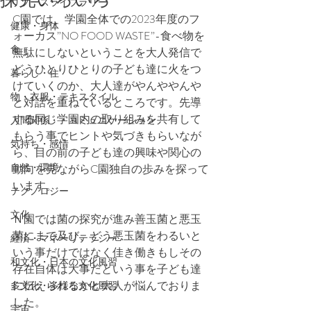
リソースライブラリー
C園では、学園全体での2023年度のフ
健康・身体
ォーカス”NO FOOD WASTE”-食べ物を
食
無駄にしないということを大人発信で
どうひとりひとりの子ども達に火をつ
暮らし・住
けていくのか、大人達がやんややんや
物・衣服・テキスタイル
と対話を重ねているところです。先導
する同じ学園内の取り組みを共有して
人間関係・・コミュニケーション
もらう事でヒントや気づきもらいなが
気持ち・感情
ら、目の前の子ども達の興味や関心の
自然・環境
動向を見ながらC園独自の歩みを探って
います。
テクノロジー
文化
Ｎ園では菌の探究が進み善玉菌と悪玉
菌にまで及び、どう悪玉菌をわるいと
経済・マネーリテラシー
いう事だけではなく佳き働きもしその
和文化・日本の文化風習
存在自体は大事だという事を子ども達
に伝えられるかと大人が悩んでおりま
多文化・多様な文化風習
した。
宇宙