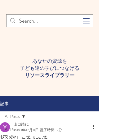
登録者様へ 個人情報の取り扱
Learn More
いについて
あなたの資源を
子ども達の学びにつなげる​
​リソースライブラリー
記事
All Posts
山口靖代
All Posts
2023年12月11日
読了時間: 2分
探究いろいろ