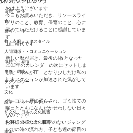
リソースライブラリー
おはようございます
健康・身体
今日もお読みいただき、リソースライ
食
ブリのこと、教育、保育のこと、心に
留めていただけることに感謝していま
暮らし・住
す
物・衣服・テキスタイル
山口靖代です
人間関係・・コミュニケーション
新しい暦が届き、最後の1枚となった
気持ち・感情
2023年のカレンダーの次にセットしま
自然・環境
した　厚みが圧！となり少しだけ私の
年末アクションが加速された気がして
テクノロジー
います
文化
グレゴリオ暦に躍らされ、ゴミ捨ての
経済・マネーリテラシー
曜日とともになんだかせわしない日々
和文化・日本の文化風習
なのですが、
お月様の13の暦、四季のないジャング
多文化・多様な文化風習
ルでの時の流れ方、子ども達の節目の
宇宙