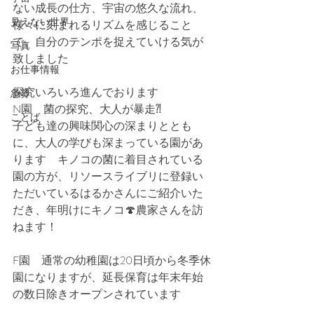
ない成長の仕方、宇宙の悠久な流れ、
見えない世界
様々に刻まれるリズムを感じること
で、自分のテンポを捉えていける気が
写真
致しました
お仕事情報
探究いろいろ進んでおります
急募
N園　菌の探究、大人が暴走⁈
ことば
子ども達の興味関心の深まりととも
に、大人の学びも深まっている園があ
ります　キノコの菌に着目されている
園の方が、リソースライブリに登録い
ただいているはるかさんにご紹介いた
だき、年明けにキノコ🍄農家さんを訪
ねます！
F園　通常の幼稚園は20日頃から冬季休
園になりますが、延長保育は年末年始
の数日除きオープンされています　