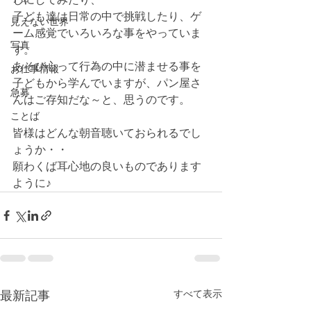
子ども達は日常の中で挑戦したり、ゲ
見えない世界
ーム感覚でいろいろな事をやっていま
写真
す。
あそび心って行為の中に潜ませる事を
お仕事情報
子どもから学んでいますが、パン屋さ
急募
んはご存知だな～と、思うのです。
ことば
皆様はどんな朝音聴いておられるでし
ょうか・・
願わくば耳心地の良いものであります
ように♪
最新記事
すべて表示