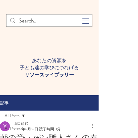
登録者様へ 個人情報の取り扱
Learn More
いについて
あなたの資源を
子ども達の学びにつなげる​
​リソースライブラリー
記事
All Posts
山口靖代
All Posts
2022年8月18日
読了時間: 1分
朝の音、パン職人さんの奏