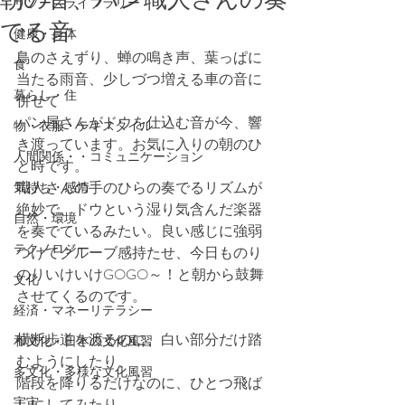
リソースライブラリー
でる音
健康・身体
鳥のさえずり、蝉の鳴き声、葉っぱに
食
当たる雨音、少しづつ増える車の音に
暮らし・住
併せて
パン屋さんがドウを仕込む音が今、響
物・衣服・テキスタイル
き渡っています。お気に入りの朝のひ
人間関係・・コミュニケーション
と時です。
職人さんの手のひらの奏でるリズムが
気持ち・感情
絶妙で、ドウという湿り気含んだ楽器
自然・環境
を奏でているみたい。良い感じに強弱
テクノロジー
つけてグルーブ感持たせ、今日ものり
のりいけいけGOGO～！と朝から鼓舞
文化
させてくるのです。
経済・マネーリテラシー
横断歩道を渡るのに、白い部分だけ踏
和文化・日本の文化風習
むようにしたり、
多文化・多様な文化風習
階段を降りるだけなのに、ひとつ飛ば
宇宙
しにしてみたり、