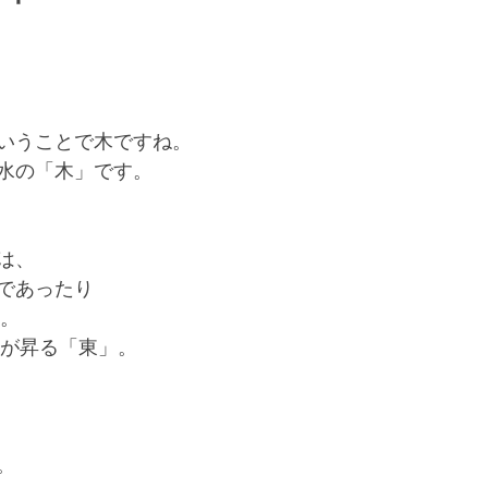
和文化・日本の文化風習
多文化・多様な文化風習
お仕事情報
急募
ことば
いうことで木ですね。
水の「木」です。
は、
であったり
」。
陽が昇る「東」。
。