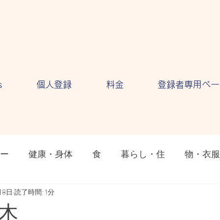
s
個人登録
料金
登録者専用ペー
ー
健康・身体
食
暮らし・住
物・衣服
ション
月8日
読了時間: 1分
気持ち・感情
自然・環境
テクノロ
木