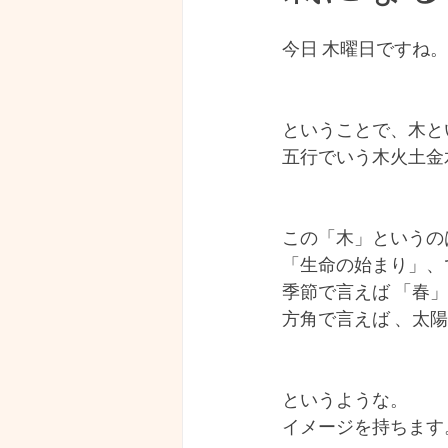
経済・マネーリテラシー
今日 木曜日ですね。
見えない世界
写真
ということで、木と
五行でいう木火土金
この「木」というの
「生命の始まり」、
季節で言えば 「春
方角で言えば 、太
というような。
イメージを持ちます