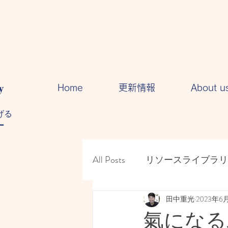
y
Home
更新情報
About u
る​
ー
All Posts
リソースライブラリ
人間関係・・コミュニケー
田中重光
2023年6
氣になる