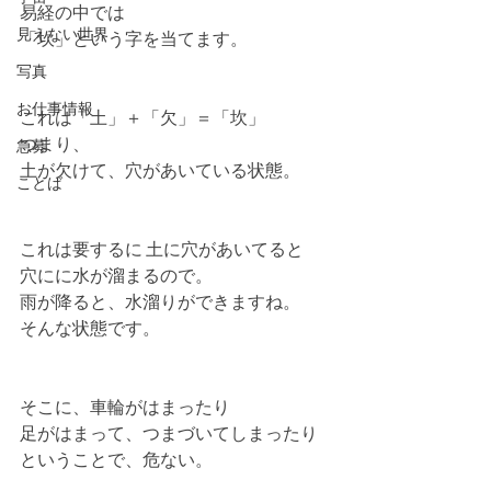
易経の中では
見えない世界
「坎」という字を当てます。
写真
お仕事情報
これは「土」＋「欠」＝「坎」
つまり、
急募
土が欠けて、穴があいている状態。
ことば
これは要するに 土に穴があいてると
穴にに水が溜まるので。
雨が降ると、水溜りができますね。
そんな状態です。
そこに、車輪がはまったり
足がはまって、つまづいてしまったり
ということで、危ない。