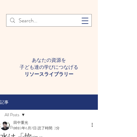
登録者様へ 個人情報の取り扱
Learn More
いについて
あなたの資源を
子ども達の学びにつなげる​
​リソースライブラリー
記事
All Posts
田中重光
All Posts
2023年6月7日
読了時間: 2分
水は「坎」