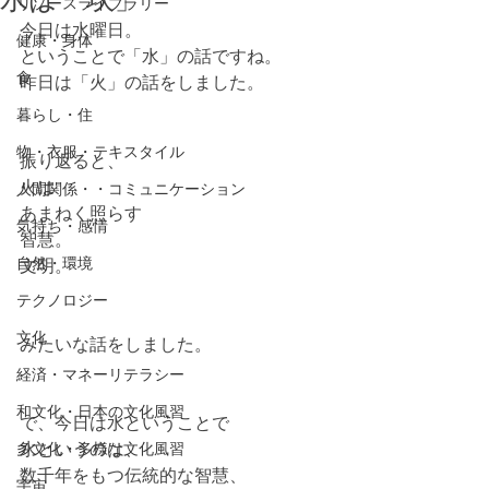
リソースライブラリー
今日は水曜日。
健康・身体
ということで「水」の話ですね。
食
昨日は「火」の話をしました。
暮らし・住
物・衣服・テキスタイル
振り返ると、
火は
人間関係・・コミュニケーション
あまねく照らす
気持ち・感情
智慧。
自然・環境
文明。
テクノロジー
文化
みたいな話をしました。
経済・マネーリテラシー
和文化・日本の文化風習
で、今日は水ということで
水というのは、
多文化・多様な文化風習
数千年をもつ伝統的な智慧、
宇宙