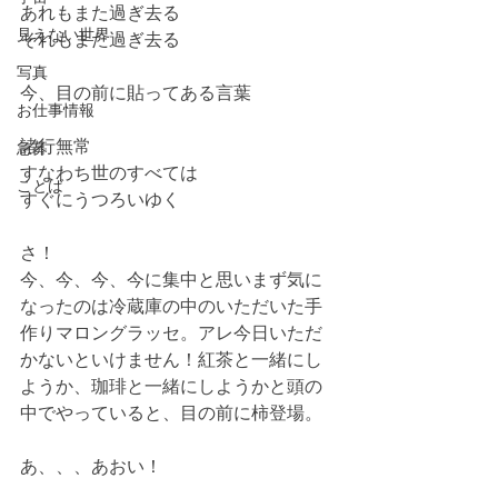
あれもまた過ぎ去る
見えない世界
それもまた過ぎ去る
写真
今、目の前に貼ってある言葉
お仕事情報
諸行無常
急募
すなわち世のすべては
ことば
すぐにうつろいゆく
さ！
今、今、今、今に集中と思いまず気に
なったのは冷蔵庫の中のいただいた手
作りマロングラッセ。アレ今日いただ
かないといけません！紅茶と一緒にし
ようか、珈琲と一緒にしようかと頭の
中でやっていると、目の前に柿登場。
あ、、、あおい！