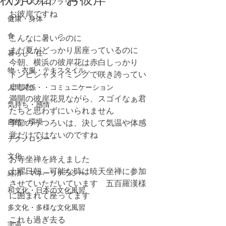
リソースライブラリー
お彼岸ですね
健康・身体
食
こんなに暑い💦のに
まだ夏がどっかり居座っているのに
暮らし・住
今朝、横浜の彼岸花は赤白しっかり
物・衣服・テキスタイル
ドンピシャタイミングで咲き誇ってい
ました
人間関係・・コミュニケーション
満開の彼岸花見ながら、スゴイなぁ君
気持ち・感情
たちと思わずにいられません
自然・環境
季節のうつろいは、決して気温や体感
覚だけではないのですね
テクノロジー
文化
お寺坐禅を終えました
土曜日朝、可能な時は暁天坐禅に参加
経済・マネーリテラシー
させていただいています　五百羅漢様
和文化・日本の文化風習
に囲まれて座ってます　
多文化・多様な文化風習
これも過ぎ去る
宇宙