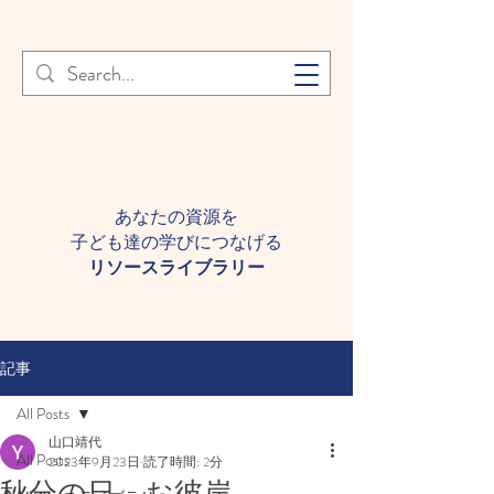
登録者様へ 個人情報の取り扱
Learn More
いについて
あなたの資源を
子ども達の学びにつなげる​
​リソースライブラリー
記事
All Posts
山口靖代
All Posts
2023年9月23日
読了時間: 2分
秋分の日 お彼岸