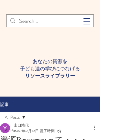
登録者様へ 個人情報の取り扱
Learn More
いについて
あなたの資源を
子ども達の学びにつなげる​
​リソースライブラリー
記事
All Posts
山口靖代
All Posts
2022年9月19日
読了時間: 1分
資源Resourceって・・・