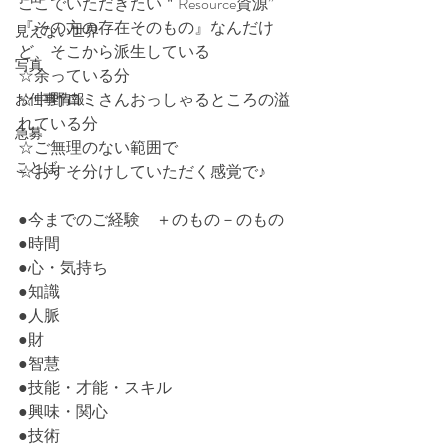
ここでいただきたい＂Resource資源”
『その方の存在そのもの』なんだけ
見えない世界
ど、そこから派生している
写真
☆余っている分
☆中野ロミさんおっしゃるところの溢
お仕事情報
れている分
急募
☆ご無理のない範囲で
ことば
☆おすそ分けしていただく感覚で♪
●今までのご経験　＋のもの－のもの
●時間
●心・気持ち
●知識
●人脈
●財
●智慧
●技能・才能・スキル
●興味・関心
●技術