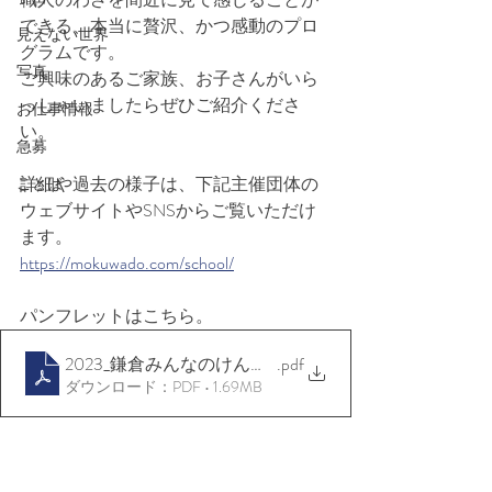
できる、本当に贅沢、かつ感動のプロ
見えない世界
グラムです。
写真
ご興味のあるご家族、お子さんがいら
っしゃいましたらぜひご紹介くださ
お仕事情報
い。
急募
詳細や過去の様子は、下記主催団体の
ことば
ウェブサイトやSNSからご覧いただけ
ます。
https://mokuwado.com/school/
パンフレットはこちら。
2023_鎌倉みんなのけんちく学校
.pdf
ダウンロード：PDF • 1.69MB