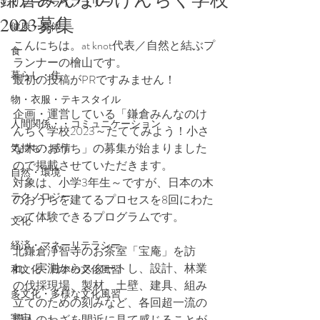
リソースライブラリー
2023募集
健康・身体
こんにちは。at knot代表／自然と結ぶプ
食
ランナーの檜山です。
暮らし・住
最初の投稿がPRですみません！
物・衣服・テキスタイル
企画・運営している「鎌倉みんなのけ
人間関係・・コミュニケーション
んちく学校2023～たててみよう！小さ
な木のおうち」の募集が始まりました
気持ち・感情
ので掲載させていただきます。
自然・環境
対象は、小学3年生～ですが、日本の木
テクノロジー
のおうちを建てるプロセスを8回にわた
って体験できるプログラムです。
文化
経済・マネーリテラシー
北鎌倉浄智寺のお茶室「宝庵」を訪
れ、実測からスタートし、設計、林業
和文化・日本の文化風習
の伐採現場、製材、土壁、建具、組み
多文化・多様な文化風習
立てのための刻みなど、各回超一流の
宇宙
職人のわざを間近に見て感じることが