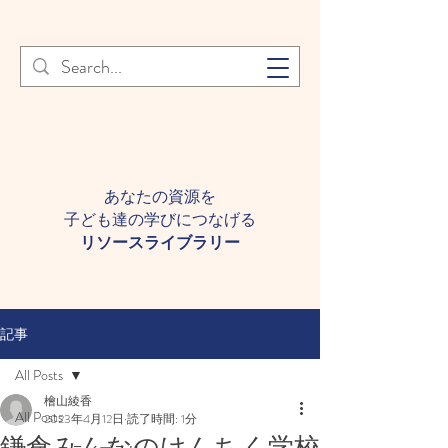
登録者様へ 個人情報の取り扱
Learn More
いについて
あなたの資源を
子ども達の学びにつなげる​
​リソースライブラリー
記事
All Posts
檜山綾香
All Posts
2023年4月12日
読了時間: 1分
鎌倉みんなのけんちく学校