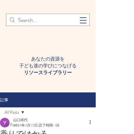
登録者様へ 個人情報の取り扱
Learn More
いについて
あなたの資源を
子ども達の学びにつなげる​
​リソースライブラリー
記事
All Posts
山口靖代
All Posts
2023年4月22日
読了時間: 1分
香りではかる