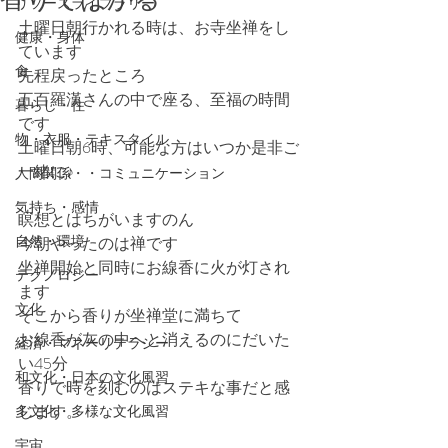
リソースライブラリー
土曜日朝行かれる時は、お寺坐禅をし
健康・身体
ています
食
先程戻ったところ
五百羅漢さんの中で座る、至福の時間
暮らし・住
です
物・衣服・テキスタイル
土曜日朝6時、可能な方はいつか是非ご
一緒に♪
人間関係・・コミュニケーション
気持ち・感情
瞑想とはちがいますのん
自然・環境
今朝やったのは禅です
坐禅開始と同時にお線香に火が灯され
テクノロジー
ます
文化
そこから香りが坐禅堂に満ちて
お線香が灰の中へと消えるのにだいた
経済・マネーリテラシー
い45分
和文化・日本の文化風習
香りで時を刻むのはステキな事だと感
じます。
多文化・多様な文化風習
宇宙