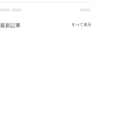
最新記事
すべて表示
祈りの森イベント告知
自己紹介冊子、