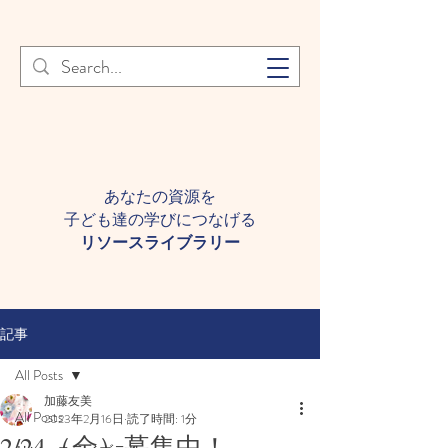
登録者様へ 個人情報の取り扱
Learn More
いについて
あなたの資源を
子ども達の学びにつなげる​
​リソースライブラリー
記事
All Posts
加藤友美
All Posts
2023年2月16日
読了時間: 1分
2/24（金）募集中！