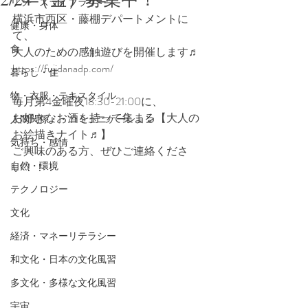
リソースライブラリー
横浜市西区・藤棚デパートメントに
健康・身体
て、
食
大人のための感触遊びを開催します♬
https://fujidanadp.com/
暮らし・住
物・衣服・テキスタイル
毎月第4金曜夜18:30-21:00に、
お好きなお酒を持って集まる【大人の
人間関係・・コミュニケーション
お絵描きナイト♬】
気持ち・感情
ご興味のある方、ぜひご連絡くださ
自然・環境
い！！！
テクノロジー
文化
経済・マネーリテラシー
和文化・日本の文化風習
多文化・多様な文化風習
宇宙