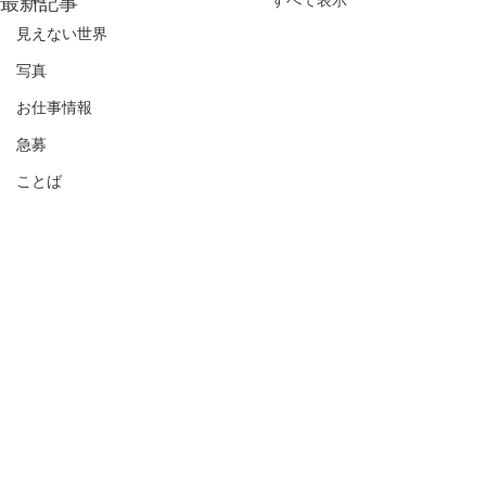
最新記事
すべて表示
見えない世界
写真
お仕事情報
急募
ことば
祈りの森イベント告知
自己紹介冊子、
せんか？
【渡具知綾子Presentsスペシ
ャルコラボイベント開催のお
長月9月も後半に
コメント
知らせ】 手相鑑定士 高橋英
中秋の名月、いざ