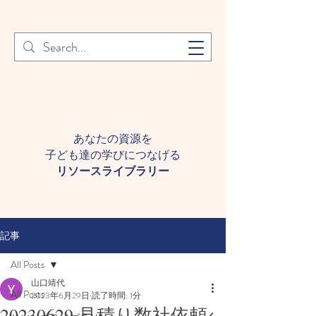
登録者様へ 個人情報の取り扱
Learn More
いについて
あなたの資源を
子ども達の学びにつなげる​
​リソースライブラリー
記事
All Posts
山口靖代
All Posts
2023年6月29日
読了時間: 1分
20230629 見積り数社依頼←