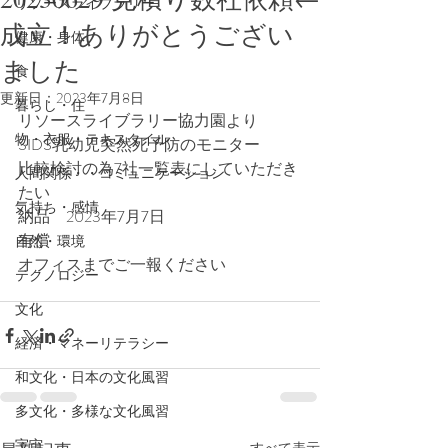
リソースライブラリー
成立！ありがとうござい
健康・身体
ました
食
更新日：
2023年7月8日
暮らし・住
リソースライブラリー協力園より
物・衣服・テキスタイル
SIDS乳幼児突然死予防のモニター
比較検討の為7社一覧表にしていただき
人間関係・・コミュニケーション
たい
気持ち・感情
納品　2023年7月7日
有償
自然・環境
オフィスまでご一報ください
テクノロジー
文化
経済・マネーリテラシー
和文化・日本の文化風習
多文化・多様な文化風習
宇宙