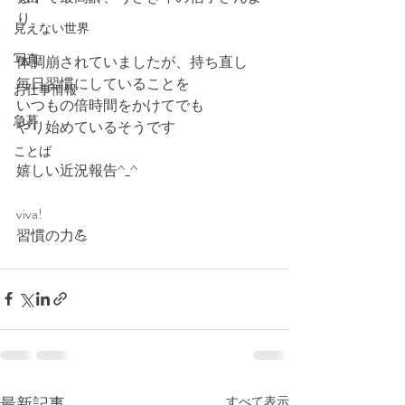
り
見えない世界
写真
体調崩されていましたが、持ち直し
毎日習慣にしていることを
お仕事情報
いつもの倍時間をかけてでも
急募
やり始めているそうです
ことば
嬉しい近況報告^_^
viva!
習慣の力💪
最新記事
すべて表示