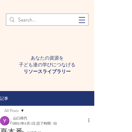
登録者様へ 個人情報の取り扱
Learn More
いについて
あなたの資源を
子ども達の学びにつなげる​
​リソースライブラリー
記事
All Posts
山口靖代
All Posts
2024年8月3日
読了時間: 1分
夏本番