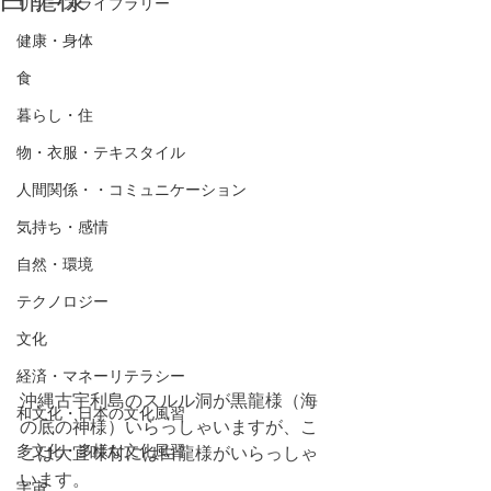
リソースライブラリー
健康・身体
食
暮らし・住
物・衣服・テキスタイル
人間関係・・コミュニケーション
気持ち・感情
自然・環境
テクノロジー
文化
経済・マネーリテラシー
沖縄古宇利島のスルル洞が黒龍様（海
和文化・日本の文化風習
の底の神様）いらっしゃいますが、こ
多文化・多様な文化風習
こは大宜味村には白龍様がいらっしゃ
います。
宇宙