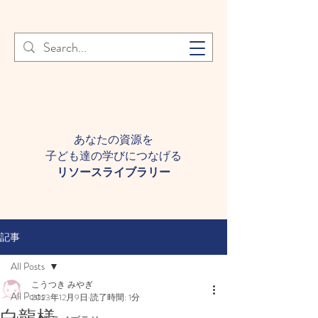
登録者様へ 個人情報の取り扱
Learn More
いについて
あなたの資源を
子ども達の学びにつなげる​
​リソースライブラリー
記事
All Posts
こうつき みやぎ
All Posts
2023年12月9日
読了時間: 1分
白龍様