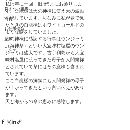
私は年に一回、旧暦5月にお参りしま
見えない世界
す。白龍様は天の神様に使え天の波動
を現しています。ちなみに私が夢で見
写真
たときの白龍様はホワイトゴールドの
お仕事情報
ような鱗をしていました。
海の神様に感謝する行事はウンジャミ
急募
（海神祭）といい大宜味村塩屋のウン
ことば
ジャミは盛大です。古宇利島から大宜
味村塩屋に渡ってきた母子が人間発祥
とされていて祭にはその意味も含まれ
ています。
ここ白龍樣の洞窟にも人間発祥の母子
が上がってきたという言い伝えがあり
ます。
天と海からの命の恵みに感謝します。