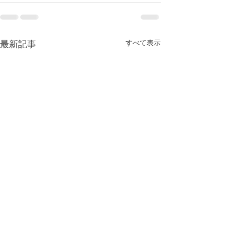
最新記事
すべて表示
祈りの森イベント告知
自己紹介冊子、