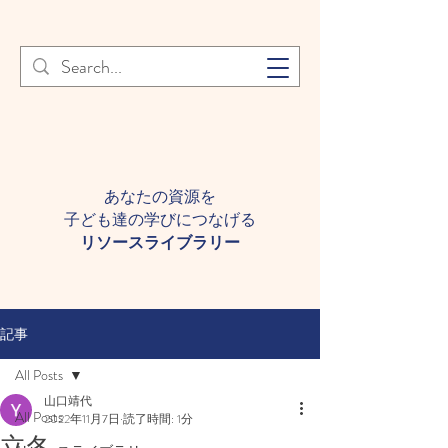
登録者様へ 個人情報の取り扱
Learn More
いについて
あなたの資源を
子ども達の学びにつなげる​
​リソースライブラリー
記事
All Posts
山口靖代
All Posts
2022年11月7日
読了時間: 1分
立冬