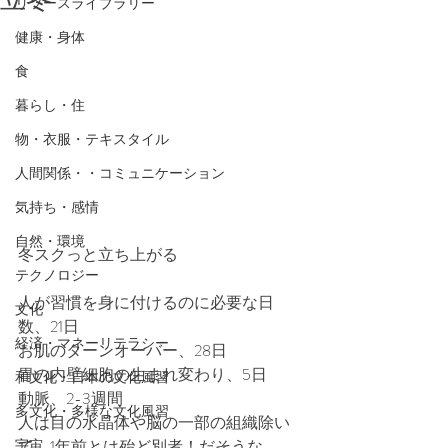
リソースライブラリー
健康・身体
食
暮らし・住
物・衣服・テキスタイル
人間関係・・コミュニケーション
気持ち・感情
自然・環境
冬スクっと立ち上がる　
テクノロジー
人が習慣を身に付けるのに必要な日
文化
数、21日
経済・マネーリテラシー
お肌のターンオーバー、28日
胃の内壁細胞の生まれ変わり、5日
和文化・日本の文化風習
動脈、2-3週間
多文化・多様な文化風習
人は目の水晶体や脳の一部の組織除い
宇宙
て、1年前とは殆ど別者！だそうな。