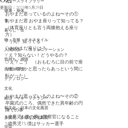
リソースライブラリー
更新日：
2023年5月29日
健康・身体
おやまだ君っているのよね〜その①
食
おやまだ君 おやま座りって知ってる？
（体育座りとも言う両膝抱える座り
暮らし・住
方）
物・衣服・テキスタイル
Y うん、知ってる
O おやまだ座りは？
人間関係・・コミュニケーション
Y え？知らない！どうやるの？
気持ち・感情
O え？こう　（おもむろに目の前で座
り始めたかと思ったらあっという間に
自然・環境
転がった）
テクノロジー
文化
おやまだ君っているのよね〜その②
経済・マネーリテラシー
卒園式のころ、偶然できた異年齢の円
和文化・日本の文化風習
陣での事
5歳男児T 僕の夢は警察官になること
多文化・多様な文化風習
5歳男児TS 僕はサッカー選手
宇宙