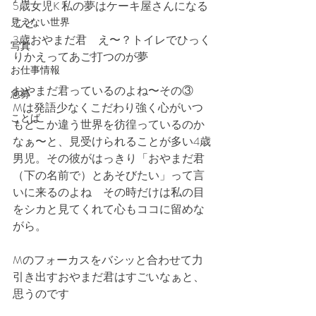
5歳女児K 私の夢はケーキ屋さんになる
見えない世界
こと
3歳おやまだ君　え〜？トイレでひっく
写真
りかえってあご打つのが夢
お仕事情報
おやまだ君っているのよね〜その③
急募
Mは発語少なくこだわり強く心がいつ
ことば
もどこか違う世界を彷徨っているのか
なぁ〜と、見受けられることが多い4歳
男児。その彼がはっきり「おやまだ君
（下の名前で）とあそびたい」って言
いに来るのよね　その時だけは私の目
をシカと見てくれて心もココに留めな
がら。
Mのフォーカスをバシッと合わせて力
引き出すおやまだ君はすごいなぁと、
思うのです