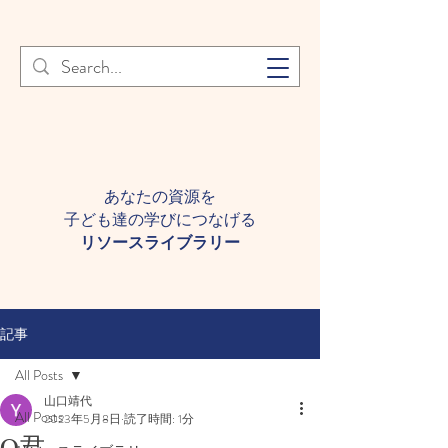
登録者様へ 個人情報の取り扱
Learn More
いについて
あなたの資源を
子ども達の学びにつなげる​
​リソースライブラリー
記事
All Posts
山口靖代
All Posts
2023年5月8日
読了時間: 1分
O君