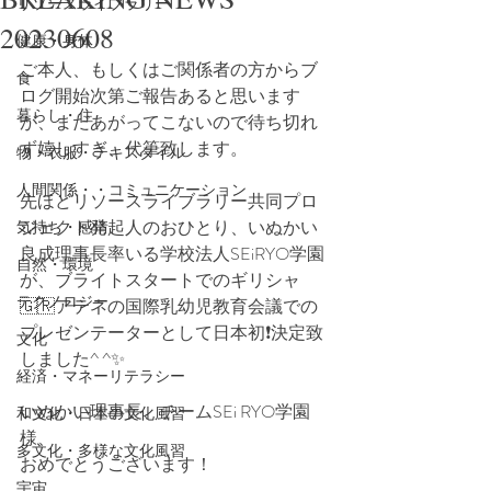
リソースライブラリー
20230608
健康・身体
ご本人、もしくはご関係者の方からブ
食
ログ開始次第ご報告あると思います
暮らし・住
が、まだあがってこないので待ち切れ
ず嬉しすぎ、代筆致します。
物・衣服・テキスタイル
人間関係・・コミュニケーション
先ほどリソースライブラリー共同プロ
ジェクト発起人のおひとり、いぬかい
気持ち・感情
良成理事長率いる学校法人SEiRYO学園
自然・環境
が、ブライトスタートでのギリシャ
テクノロジー
🇬🇷アテネの国際乳幼児教育会議での
プレゼンテーターとして日本初❗️決定致
文化
しました^ ^✨
経済・マネーリテラシー
いぬかい理事長、チームSEi RYO学園
和文化・日本の文化風習
様、
多文化・多様な文化風習
おめでとうございます！
宇宙