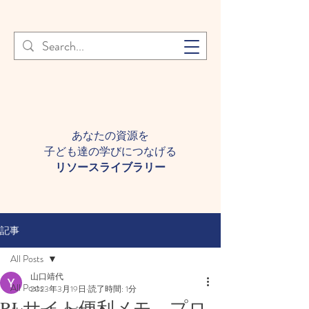
登録者様へ 個人情報の取り扱
Learn More
いについて
あなたの資源を
子ども達の学びにつなげる​
​リソースライブラリー
記事
All Posts
山口靖代
All Posts
2023年3月19日
読了時間: 1分
RLサイト便利メモ プロ