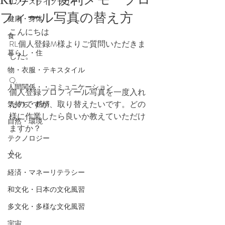
リソースライブラリー
フィール写真の替え方
健康・身体
こんにちは
食
RL個人登録M様よりご質問いただきま
暮らし・住
した。
物・衣服・テキスタイル
Q.
人間関係・・コミュニケーション
個人登録プロフィール写真を一度入れ
たのですが、取り替えたいです。どの
気持ち・感情
様に作業したら良いか教えていただけ
自然・環境
ますか？
テクノロジー
A.
文化
経済・マネーリテラシー
和文化・日本の文化風習
多文化・多様な文化風習
宇宙