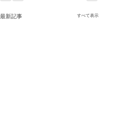
最新記事
すべて表示
祈りの森イベント告知
自己紹介冊子、
せんか？
【渡具知綾子Presentsスペシ