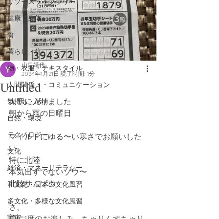
リソースライブラリー
健康・身体
食
暮らし・住
山口靖代
物・衣服・テキスタイル
2024年1月21日
読了時間: 1分
Untitled
人間関係・・コミュニケーション
大寒に入りました
気持ち・感情
朝から雨の日曜日
自然・環境
テクノロジー
マイルドにゆる〜い寒さでお願いした
い
文化
特に北陸　
経済・マネーリテラシー
本気出すでないゾウ〜
北陸サムゾウ
和文化・日本の文化風習
多文化・多様な文化風習
さ、
宇宙
年に1度のお楽しみ　ちゃりんすちゃり