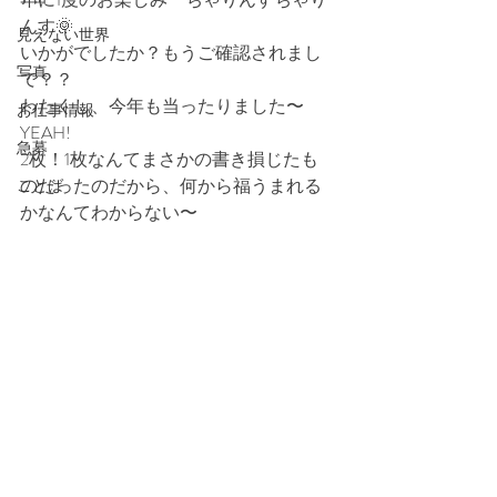
んす🌞
見えない世界
いかがでしたか？もうご確認されまし
写真
て？？
わたくし、今年も当ったりました〜
お仕事情報
YEAH!
急募
2枚！1枚なんてまさかの書き損じたも
のだったのだから、何から福うまれる
ことば
かなんてわからない〜